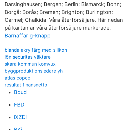
Barsinghausen; Bergen; Berlin; Bismarck; Bonn;
Borgå; Borås; Bremen; Brighton; Burlington;
Carmel; Chalkida Våra återförsäljare. Här nedan
på kartan är våra återförsäljare markerade.
Barnaffar g-knapp
blanda akrylfärg med silikon
lön securitas väktare
skara kommun komvux
byggproduktionsledare yh
atlas copco
resultat finansnetto
Bdud
FBD
iXZDi
BKj