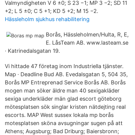
Valmyndigheten V 6 ±0; S 23 −1; MP 3 −2; SD 11
+2; L 5 ±0; C 5 +1; KD 5 +2; M 15 −2.
Hässleholm sjukhus rehabilitering
Borås, Hässleholmen/Hulta, R, E,
E. LåsTeam AB. www.lasteam.se
· Katrinedalsgatan 19.
Vi hittade 47 företag inom Industriella tjänster.
Map · Deadline Bud AB. Evedalsgatan 5, 504 35,
Borås MP Entreprenad Service Borås AB. Borås
mogen man söker äldre man 40 sexigakläder
sexiga underkläder män glad escort göteborg
mötesplatsen sök singlar kristen nätdejting real
escorts. MAP West sussex lokala mp borås
motesplatsen sköna avsugningar sugen på att
Athens; Augsburg; Bad Driburg; Baiersbronn;