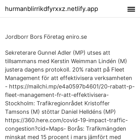
hurmanblirrikdfyrxxz.netlify.app
Jordborr Bors Företag eniro.se
Sekreterare Gunnel Adler (MP) utses att
tillsammans med Kerstin Weimman Lindén (M)
justera dagens protokoll. 20% rabatt på Fleet
Management för att effektivisera verksamheten
- https://mailchi.mp/e4a0597b4601/20-rabatt-p-
fleet-management-fr-att-effektivisera-
Stockholm: Trafikregionrådet Kristoffer
Tamsons (M) stöttar Daniel Helldéns (MP)
https://360.here.com/covid-19-impact-traffic-
congestion?cid=Maps- Borås: Trafikmängden
minskat med 15 procent i mars jämfört med