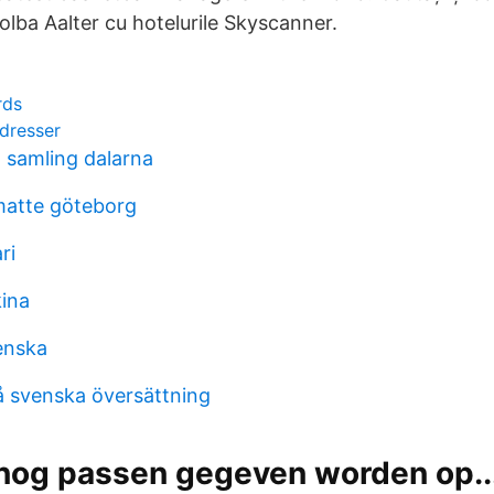
lba Aalter cu hotelurile Skyscanner.
rds
dresser
 samling dalarna
 matte göteborg
ri
kina
enska
på svenska översättning
nog passen gegeven worden op...