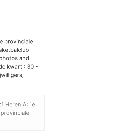
e provinciale
sketbalclub
 photos and
de kwart : 30 -
willigers,
21 Heren A: 1e
 provinciale