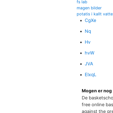
fs lab
magen bilder
potatis i kallt vatt
CgXe
Nq
Hv
hvW
JVA
ElxqL
Mogen er nog 
De basketschoo
free online ba
against the gr