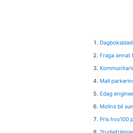
Dagboksblad 
Fraga annat 
Kommunitari
Mall parkerin
Edag enginee
Molins bil su
Pris hvo100 
Studiefrämja