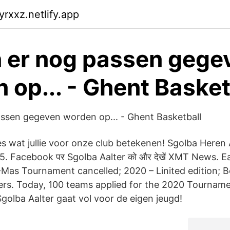
yrxxz.netlify.app
 er nog passen gege
 op... - Ghent Basket
ssen gegeven worden op... - Ghent Basketball
es wat jullie voor onze club betekenen! Sgolba Heren
5. Facebook पर Sgolba Aalter को और देखें XMT News. E
Mas Tournament cancelled; 2020 – Linited edition; B
ters. Today, 100 teams applied for the 2020 Tourname
Sgolba Aalter gaat vol voor de eigen jeugd!