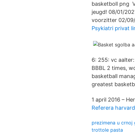
basketboll png Vo
jeugd! 08/01/2
voorzitter 02/09/
Psykiatri privat l
6: 255: vc aalter
BBBL 2 times, wo
basketball manag
greatest basketb
1 april 2016 – He
Referera harvar
prezimena u crnoj 
trottole pasta