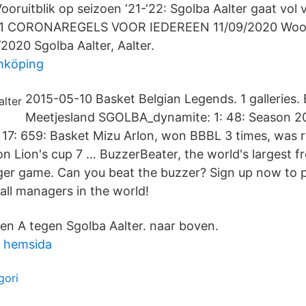
oruitblik op seizoen ‘21-‘22: Sgolba Aalter gaat vol 
021 CORONAREGELS VOOR IEDEREEN 11/09/2020 Woor
2020 Sgolba Aalter, Aalter.
inköping
2015-05-10 Basket Belgian Legends. 1 galleries.
Meetjesland SGOLBA_dynamite: 1: 48: Season 20:
: 17: 659: Basket Mizu Arlon, won BBBL 3 times, was 
n Lion's cup 7 … BuzzerBeater, the world's largest fr
er game. Can you beat the buzzer? Sign up now to p
all managers in the world!
ren A tegen Sgolba Aalter. naar boven.
d hemsida
gori