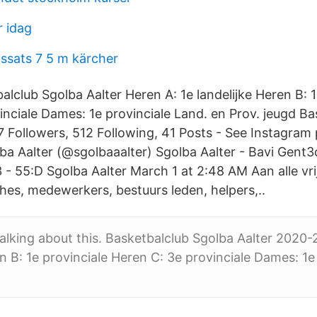
r idag
ssats 7 5 m kärcher
balclub Sgolba Aalter Heren A: 1e landelijke Heren B: 1
inciale Dames: 1e provinciale Land. en Prov. jeugd Ba
7 Followers, 512 Following, 41 Posts - See Instagram
ba Aalter (@sgolbaaalter) Sgolba Aalter - Bavi Gent3
- 55:D Sgolba Aalter March 1 at 2:48 AM Aan alle vrij
ches, medewerkers, bestuurs leden, helpers,..
 talking about this. Basketbalclub Sgolba Aalter 2020-
en B: 1e provinciale Heren C: 3e provinciale Dames: 1e