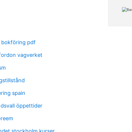
bokföring pdf
fordon vagverket
sm
gstillstånd
ring spain
ndsvall öppettider
preem
ndet stockholm kurser