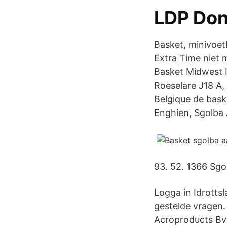
LDP Don
Basket, minivoetb
Extra Time niet m
Basket Midwest 
Roeselare J18 A,
Belgique de baske
Enghien, Sgolba 
93. 52. 1366 Sgol
Logga in Idrotts
gestelde vragen.
Acroproducts Bvb