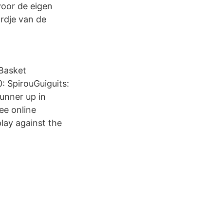
voor de eigen
dje van de
 Basket
 SpirouGuiguits:
runner up in
ee online
lay against the