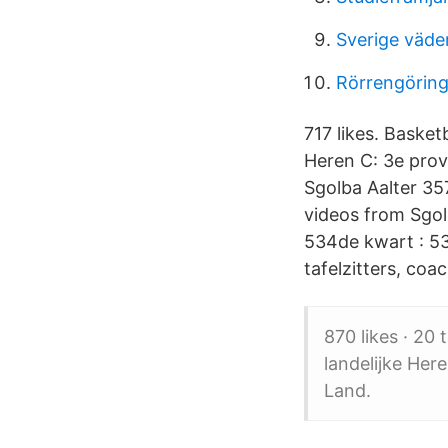
Sverige väde
Rörrengöring
717 likes. Basket
Heren C: 3e prov
Sgolba Aalter 35
videos from Sgol
534de kwart : 53 
tafelzitters, coa
870 likes · 20
landelijke Her
Land.