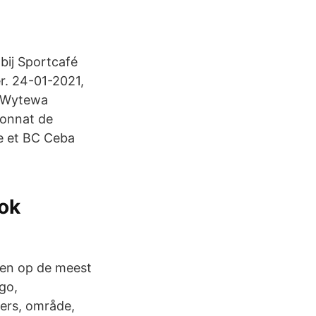
 bij Sportcafé
er. 24-01-2021,
, Wytewa
ionnat de
ge et BC Ceba
ok
den op de meest
go,
ers, område,